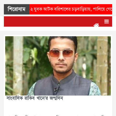
শিরোনাম
ীয় অস্ত্রসহ ২ যুবক আটক বরিশালের চড়বাড়িয়ায়, পালিয়ে গেলেন মূলহ
সাংবা‌দিক রাকিব খানে’র জন্মদিন