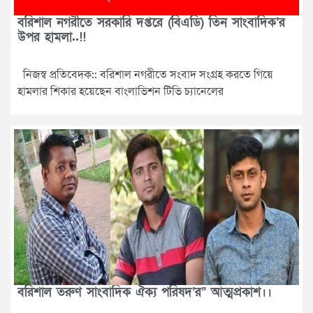
বরিশাল নগরীতে সরকারি দপ্তরে (বিএডি) তিন সাংবাদিক’র
উপর হামলা..!!
নিজস্ব প্রতিবেদক:: বরিশাল নগরীতে সংবাদ সংগ্রহ করতে গিয়ে
হামলার শিকার হয়েছেন বাংলাভিশন টিভি চ্যানেলের
বরিশাল তরুণ সাংবাদিক ঐক্য পরিষদ’র” আত্মপ্রকাশ।।