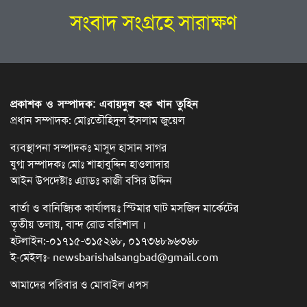
সংবাদ সংগ্রহে সারাক্ষণ
প্রকাশক ও সম্পাদক: এবায়দুল হক খান তুহিন
প্রধান সম্পাদক: মোঃতৌহিদুল ইসলাম জুয়েল
ব্যবস্থাপনা সম্পাদকঃ মাসুদ হাসান সাগর
যুগ্ম সম্পাদকঃ মোঃ শাহাবুদ্দিন হাওলাদার
আইন উপদেষ্টাঃ এ্যাডঃ কাজী বসির উদ্দিন
বার্তা ও বানিজ্যিক কার্যালয়ঃ স্টিমার ঘাট মসজিদ মার্কেটের
তৃতীয় তলায়, বান্দ রোড বরিশাল ।
হটলাইন:-০১৭১৫-৩১৫২৬৮, ০১৭৩৬৮৯৬৩৬৮
ই-মেইলঃ- newsbarishalsangbad@gmail.com
আমাদের পরিবার ও মোবাইল এপস