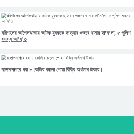
বরিশালের আগৈলঝাড়ায় আটক যুবককে হ’ত্যার গুজবে থানায় হা’ম’লা, ৫ পুলিশ
সদস্য আ’হ’ত
বঙ্গোপসাগরে ধরা ৮ কেজির কালো পোয়া বিক্রি অর্ধলাখ টাকায়।