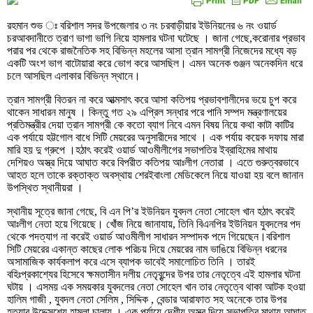
রহমান শুভ ঃ বরিশাল সদর উপজেলার ৩ নং চরবাড়ীয়ার ইউনিয়নের ৬ নং ওয়ার্ড
চরআবদানীতে ত্রাণ ভাগা ভাগি নিয়ে হামলার ঘটনা ঘটেছে । জানা গেছে,করোনার প্রভাব
পরার পর থেকে রাজনৈতিক সহ বিভিন্ন মহলের আসা ত্রান সামগ্রী নিজেদের মধ্যে বড়
একটি অংশ ভাগ বাটোয়ারা করে ভোগ করে আসছিল। এমন অনেক গুঞ্জন অনেকদিন ধরে
চলে আসছিল এলাকার বিভিন্ন স্থানে।
ত্রান সামগ্রী বিতরন না করে আত্মসাৎ করে আসা কতিপয় প্রভাবশালীদের ভয়ে চুপ করে
থাকেন সাধারন মানুষ । কিন্তু গত ২৯ এপ্রিল সন্ধার পরে পানি সম্পদ মন্ত্রণালয়ের
প্রতিমন্ত্রীর দেয়া ত্রান সামগ্রী কে কতো ব্যাগ নিবে এমন বিষয় নিয়ে কথা কাটা কাটির
এক পর্যায়ে হট্টগোল বাধে সিটি মেয়রের অনুসারীদের সাথে । এক পর্যায় কয়েক দফায় মারা
মারি হয় দু গ্রুপে ।হঠাৎ করেই ওয়ার্ড আওমীলীগের সভাপতির ইব্রাহিমের মাথায়
দেশিয়ও অস্ত্র দিয়ে আঘাত করে বিপরীত কতিপয় আঃলীগ নেতারা । এতে গুরুত্বরভাবে
আহত হলে তাকে রক্তাক্ত অবস্থায় শেরইবাংলা মেডিকেলে নিয়ে যাওয়া হয় বলে জানান
উপস্থিত স্থানীয়রা ।
স্থানীয় সূত্রে জানা গেছে, বি এন পি’র ইউনিয়ন যুবদল নেতা সোহেল খান হঠাৎ করেই
আঃলীগ নেতা হয়ে গিয়েছে। খোঁজ নিয়ে জানাযায়, তিনি বিএনপির ইউনিয়ন যুবদলের পদ
থেকে পদত্যাগ না করেই ওয়ার্ড আওমীলীগ সাধারন সম্পাদক পদে গিয়েছেন।বরিশাল
সিটি মেয়রের একান্ত কাছের লোক পরিচয় দিয়ে মেয়রের নাম ভাঙিয়ে বিভিন্ন ধরনের
অসামাজিক কার্যকলাপ করে এসে ব্যাপক ভাবেই সমালোচিত তিনি । তারই
বহিঃপ্রকাশ্যের হিসেবে ক্ষমতাসীন দলীয় নেতৃবৃন্দের উপর তার নেতৃত্বে এই হামলার ঘটনা
ঘটায় । এসময় এক সময়কার যুবদলের নেতা সোহেল খান তার নেতৃত্বে থাকা আটক হওয়া
হালিম গাজী , যুবদল নেতা সেলিম , সিদ্দিক , বেন্ডার আরাফাত সহ অনেকে তার উপর
হত্যার উদ্দেসশ্যে হামলা চালায় । এক পর্যায়ে দেশীয় অস্ত্র দিয়ে সভাপতির মাথায় আঘাত