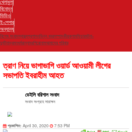
খেলাধুলা
বিনোদন
ভিডিও
ই-পেপার
অন্যান্য
বিশেষ সংবাদ
স্বাস্থ্য
প্রশাসন
ভিন্ন খবর
সম্পাদকীয়
কলাম
ফিচার
ঘটনা-
দুর্ঘটনা
ভ্রমন
ধর্ম
রান্নাঘর
শিরোনাম
আমাদের পরিবার
ত্রাণ নিয়ে ভাগাভাগি ওয়ার্ড আওয়ামী লীগের
সভাপতি ইবরাহীম আহত
ডেইলি বরিশাল সংবাদ
সংবাদ সংগ্রহে সারাক্ষন
প্রকাশিত:
April 30, 2020
7:53 PM