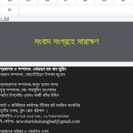
31
« Jul
সংবাদ সংগ্রহে সারাক্ষণ
প্রকাশক ও সম্পাদক: এবায়দুল হক খান তুহিন
প্রধান সম্পাদক: মোঃতৌহিদুল ইসলাম জুয়েল
ব্যবস্থাপনা সম্পাদকঃ মাসুদ হাসান সাগর
যুগ্ম সম্পাদকঃ মোঃ শাহাবুদ্দিন হাওলাদার
আইন উপদেষ্টাঃ এ্যাডঃ কাজী বসির উদ্দিন
বার্তা ও বানিজ্যিক কার্যালয়ঃ স্টিমার ঘাট মসজিদ মার্কেটের
তৃতীয় তলায়, বান্দ রোড বরিশাল ।
হটলাইন:-০১৭১৫-৩১৫২৬৮, ০১৭৩৬৮৯৬৩৬৮
ই-মেইলঃ- newsbarishalsangbad@gmail.com
আমাদের পরিবার ও মোবাইল এপস