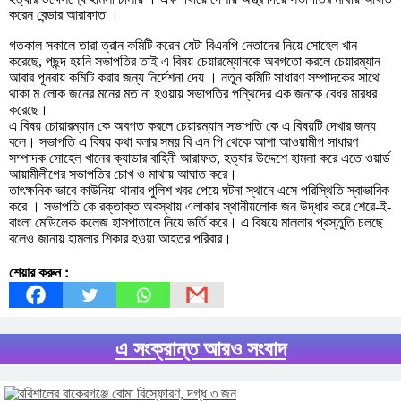
করেন বেন্ডার আরাফাত ।
গতকাল সকালে তারা ত্রান কমিটি করেন যেটা বিএনপি নেতাদের নিয়ে সোহেল খান
করেছে, পছন্দ হয়নি সভাপতির তাই এ বিষয় চেয়ারম্যোনকে অবগতো করলে চেয়ারম্যান
আবার পূনরায় কমিটি করার জন্য নির্দেশনা দেয় । নতুন কমিটি সাধারণ সম্পাদকের সাথে
থাকা ম লোক জনের মনের মত না হওয়ায় সভাপতির পন্থিদের এক জনকে বেধর মারধর
করেছে।
এ বিষয় চোয়ারম্যান কে অবগত করলে চেয়ারম্যান সভাপতি কে এ বিষয়টি দেখার জন্য
বলে। সভাপতি এ বিষয় কথা বলার সময় বি এন পি থেকে আশা আওয়ামীগ সাধারণ
সম্পাদক সোহেল খানের ক্যাডার বাহিনী আরাফত, হত্যার উদ্দেশে হামলা করে এতে ওয়ার্ড
আয়ামীলীগের সভাপতির চোখ ও মাথায় আঘাত করে।
তাৎক্ষনিক ভাবে কাউনিয়া থানার পুলিশ খবর পেয়ে ঘটনা স্থানে এসে পরিস্থিতি স্বাভাবিক
করে । সভাপতি কে রক্তাক্ত অবস্থায় এলাকার স্থানীয়লোক জন উদ্ধার করে শেরে-ই-
বাংলা মেডিলেক কলেজ হাসপাতালে নিয়ে ভর্তি করে। এ বিষয়ে মাললার প্রস্তুতি চলছে
বলেও জানায় হামলার শিকার হওয়া আহতর পরিবার।
শেয়ার করুন :
এ সংক্রান্ত আরও সংবাদ