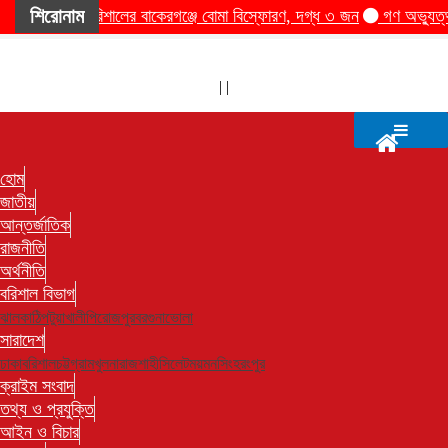
শিরোনাম
বরিশালের বাকেরগঞ্জে বোমা বিস্ফোরণ, দগ্ধ ৩ জন
গণ অভ্যুত্থানে
|
|
হোম
জাতীয়
আন্তর্জাতিক
রাজনীতি
অর্থনীতি
বরিশাল বিভাগ
ঝালকাঠি
পটুয়াখালী
পিরোজপুর
বরগুনা
ভোলা
সারাদেশ
ঢাকা
বরিশাল
চট্টগ্রাম
খুলনা
রাজশাহী
সিলেট
ময়মনসিংহ
রংপুর
ক্রাইম সংবাদ
তথ্য ও প্রযুক্তি
আইন ও বিচার