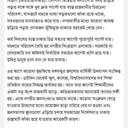
বিভাগ (আইইডিসিআর)। সোশাল মিডিয়ার কল্যাণে এ খবর ছড়িয়ে
পড়ার সঙ্গে সঙ্গে খুব দ্রুত পাল্টে যায় ব্যস্ত রাজধানীর চিরচেনা
পরিবেশ। যানজটে থমকে থাকা সড়কগুলো ফাঁকা হতে থাকে,
সবধরনের যানবাহনও কমে যায়। নগরবাসীর মধ্যে করোনা আতঙ্ক
ছড়িয়ে পড়ায় লোকজন ঝুঁকিমুক্ত থাকতে ঘরকেই বেছে নেন।
কর্ম দিবসের ব্যস্ত ঢাকার চিত্র সন্ধ্যার আগেই পুরোপুরি পাল্টে যায়।
থমথমে পরিবেশ তৈরি হয় নগরীর সিংহভাগ এলাকায়। সরকারি বা
বেসরকারি সব অফিসই নির্ধারিত সময়ের আগেই খালি হয়ে যায়।
উদ্বিগ্ন মানুষ চলে যান যে যার বাসায়।
এর আগে করোনা হুমকিতে বঙ্গবন্ধুর জন্মশত বার্ষিকী উদযাপন সংক্ষিপ্ত
করা হয়। ওইদিন থেকেই স্কুল, কলেজ, বিশ্ববিদ্যালয়সহ সব শিক্ষা
প্রতিষ্ঠান বন্ধের সিদ্ধান্ত কার্যকর হয়। তবে তার আগেই শিক্ষার্থীদের
একটা বড় অংশ রাজধানী ছাড়ে। অভিভাবকদের অনেকেই তাদের সঙ্গী
হয়। এতে নগরীর জনসংখ্যাও কমতে থাকে। করোনা সংক্রমণ বেড়ে
যাওয়ার উদ্বেগের মধ্যে প্রয়োজন ছাড়া বাইরে বের না হওয়া এবং
জনসমাগম স্থানগুলো এড়িয়ে চলার সরকারের নির্দেশনাও ঢাকার
রাস্তাঘাট ফাঁকা হয়ে যাওয়ার আরেকটি কারণ।