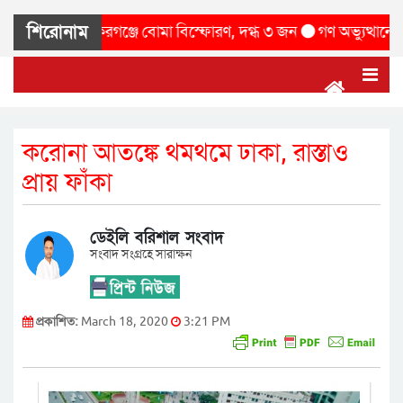
শিরোনাম
শালের বাকেরগঞ্জে বোমা বিস্ফোরণ, দগ্ধ ৩ জন
গণ অভ্যুত্থানের” দু
করোনা আতঙ্কে থমথমে ঢাকা, রাস্তাও
প্রায় ফাঁকা
ডেইলি বরিশাল সংবাদ
সংবাদ সংগ্রহে সারাক্ষন
প্রকাশিত:
March 18, 2020
3:21 PM