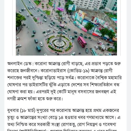
অনলাইন ডেস্ক : করোনা আক্রান্ত রোগী বাড়ছে, এর প্রভাব পড়তে শুরু
করেছে জনজীবনে। করোনাভাইরাস (কোভিড-১৯) আক্রান্ত রোগী
শনাক্তের পরই দুশ্চিন্তা ছড়িয়ে পড়ে সর্বত্র। করোনাকে বৈশ্বিক মহামারি
ঘোষণার পর ভাইরাসটির ঝুঁকি এড়াতে দেশের সব শিক্ষাপ্রতিষ্ঠান বন্ধ
ঘোষণা করা হয়। এরপরই দুই কোটি মানুষ বসবাসের জনবহুল এই
নগরী ক্রমশ ফাঁকা হতে শুরু করে।
বুধবার (১৮ মার্চ) দুপুরের পর করোনায় আক্রান্ত হয়ে প্রথম একজনের
মৃত্যু ও আক্রান্তের সংখ্যা বেড়ে ১৪ হওয়ার খবর গণমাধ্যমে আসে। এ
তথ্য নিশ্চিত করে সরকারী সংস্থা রোগতত্ত্ব, রোগ নিয়ন্ত্রণ ও গবেষণা