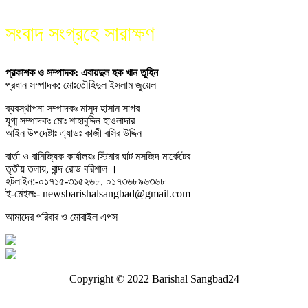
সংবাদ সংগ্রহে সারাক্ষণ
প্রকাশক ও সম্পাদক: এবায়দুল হক খান তুহিন
প্রধান সম্পাদক: মোঃতৌহিদুল ইসলাম জুয়েল
ব্যবস্থাপনা সম্পাদকঃ মাসুদ হাসান সাগর
যুগ্ম সম্পাদকঃ মোঃ শাহাবুদ্দিন হাওলাদার
আইন উপদেষ্টাঃ এ্যাডঃ কাজী বসির উদ্দিন
বার্তা ও বানিজ্যিক কার্যালয়ঃ স্টিমার ঘাট মসজিদ মার্কেটের
তৃতীয় তলায়, বান্দ রোড বরিশাল ।
হটলাইন:-০১৭১৫-৩১৫২৬৮, ০১৭৩৬৮৯৬৩৬৮
ই-মেইলঃ- newsbarishalsangbad@gmail.com
আমাদের পরিবার ও মোবাইল এপস
Copyright © 2022 Barishal Sangbad24