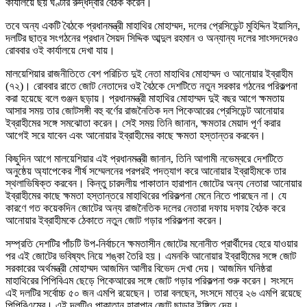
কার্যালয়ে ছয় ঘণ্টার রুদ্ধদ্বার বৈঠক করেন।
তবে অন্য একটি বৈঠকে প্রধানমন্ত্রী মাহাথির মোহাম্মদ, দলের প্রেসিডেন্ট মুহিদ্দিন ইয়াসিন,
দলটির ছাত্র সংগঠনের প্রধান সৈয়দ সিদ্দিক আব্দুল রহমান ও অন্যান্য দলের সাংসদদেরও
রোববার ওই কার্যালয়ে দেখা যায়।
মালয়েশিয়ার রাজনীতিতে বেশ পরিচিত দুই নেতা মাহাথির মোহাম্মদ ও আনোয়ার ইব্রাহীম
(৭২)। রোববার রাতে জোট নেতাদের ওই বৈঠকে দেশটিতে নতুন সরকার গঠনের পরিকল্পনা
করা হয়েছে বলে গুঞ্জন ছড়ায়। প্রধানমন্ত্রী মাহাথির মোহাম্মদ দুই বছর আগে ক্ষমতায়
আসার সময় তার জোটসঙ্গী বহু বর্ণের রাজনৈতিক দল পিকেআরের প্রেসিডেন্ট আনোয়ার
ইব্রাহীমের সঙ্গে সমঝোতা করেন। সেই সময় তিনি জানান, ক্ষমতার মেয়াদ পূর্ণ করার
আগেই সরে যাবেন এবং আনোয়ার ইব্রাহীমের কাছে ক্ষমতা হস্তান্তর করবেন।
কিছুদিন আগে মালয়েশিয়ার এই প্রধানমন্ত্রী জানান, তিনি আগামী নভেম্বরে দেশটিতে
অনুষ্ঠেয় অ্যাপেকের শীর্ষ সম্মেলনের পরপরই পদত্যাগ করে আনোয়ার ইব্রাহীমকে তার
স্থলাভিষিক্ত করবেন। কিন্তু চারদলীয় পাকাতান হারাপান জোটের অন্য নেতারা আনোয়ার
ইব্রাহীমের কাছে ক্ষমতা হস্তান্তরে মাহাথিরের পরিকল্পনা মেনে নিতে পারছেন না। যে
কারণে গত কয়েকদিন জোটের অন্য রাজনৈতিক দলের নেতারা দফায় দফায় বৈঠক করে
আনোয়ার ইব্রাহীমকে ঠেকাতে নতুন জোট গড়ার পরিকল্পনা করেন।
সম্প্রতি দেশটির পাঁচটি উপ-নির্বাচনে ক্ষমতাসীন জোটের মনোনীত প্রার্থীদের হেরে যাওয়ার
পর এই জোটের ভবিষ্যৎ নিয়ে শঙ্কা তৈরি হয়। এমনকি আনোয়ার ইব্রাহীমের সঙ্গে জোট
সরকারের অর্থমন্ত্রী মোহাম্মদ আজমিন আলীর বিভেদ দেখা দেয়। আজমিন ঘনিষ্ঠরা
মাহাথিরের পিপিবিএম ছেড়ে পিকেআরের সঙ্গে জোট গড়ার পরিকল্পনা শুরু করেন। সংসদে
এই দলটির সর্বোচ্চ ৫০ জন এমপি রয়েছেন। তারা বলছেন, সংসদে মাত্র ২৬ এমপি রয়েছে
পিপিবিএমের। এই দলটিও পাকাতান হারাপান জোট ছাড়ার ইঙ্গিত দেয়।