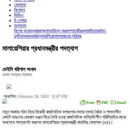
খেলাধুলা
বিনোদন
ভিডিও
ই-পেপার
অন্যান্য
বিশেষ সংবাদ
স্বাস্থ্য
প্রশাসন
ভিন্ন খবর
সম্পাদকীয়
কলাম
ফিচার
ঘটনা-
দুর্ঘটনা
ভ্রমন
ধর্ম
রান্নাঘর
শিরোনাম
আমাদের পরিবার
মালায়েশিয়ার প্রধানমন্ত্রীর পদত্যাগ
ডেইলি বরিশাল সংবাদ
সংবাদ সংগ্রহে সারাক্ষন
প্রকাশিত:
February 24, 2020
12:07 PM
নতুন সরকার গঠন নিয়ে বিরোধী রাজনৈতিক দলগুলোর দফায় দফায় বৈঠক ও ক্ষমতাসীন
জোটে ভাঙনের জোরাল গুঞ্জন ঘিরে তৈরি হওয়া রাজনৈতিক অস্থিতিশীল পরিস্থিতির মাঝে
অবশেষে পদত্যাগই করলেন মালয়েশিয়ার প্রধানমন্ত্রী মাহাথির মোহাম্মদ (৯৪)।