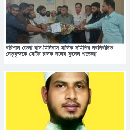
বরিশাল জেলা বাস-মিনিবাস মালিক সমিতির নবনির্বাচিত
নেতৃবৃন্দকে মোটর চালক দলের ফুলেল শুভেচ্ছা