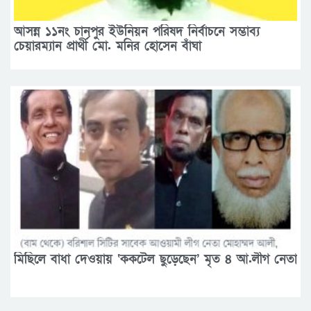
আসন্ন ১১নং চানপুর ইউনিয়ন পরিষদ নির্বাচনে সম্ভাব্য
চেয়ারম্যান প্রার্থী মো. মনির হোসেন বাঁঘা
মিছিলে বাধা দেওয়ায় ‘ককটেল ছুড়েছেন’ মৃত ৪ আ.লীগ নেতা