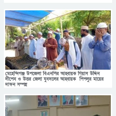
মেহেন্দিগঞ্জ উপজেলা বিএনপির আহ্বায়ক গিয়াস উদ্দিন
দীপেন ও উত্তর জেলা যুবদলের আহ্বায়ক পিপলুর মায়ের
দাফন সম্পন্ন