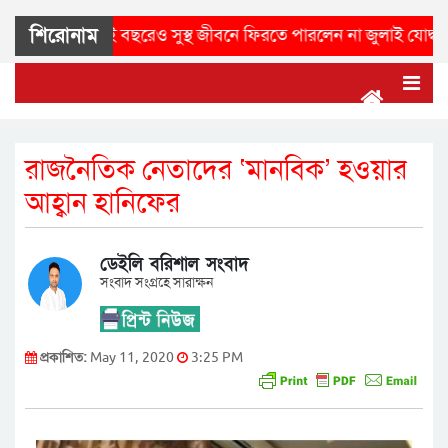
শিরোনাম
্থানের” দুই বছরেও সুস্থ জীবনে ফিরতে পারলেন না জুলাই যোদ্ধা মোঃ রিয়
রাজনৈতিক নেতাদের ‘মানবিক’ হওয়ার
আহ্বান হানিফের
ডেইলি বরিশাল সংবাদ
সংবাদ সংগ্রহে সারাক্ষন
প্রকাশিত:
May 11, 2020
3:25 PM