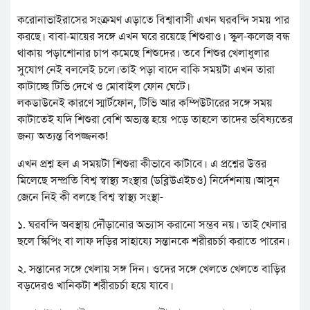
করোনাভাইরাসের সংক্রমণ এড়াতে বিশ্বাবাসী এখন ঘরবন্দি সময় পার
করছে। বাবা-মায়ের সঙ্গে এখন ঘরে রয়েছে শিশুরাও। স্কুল-কলেজ বন্ধ
থাকায় পড়াশোনার চাপ কমেছে শিশুদের। তবে শিশুর খেলাধুলার
সুযোগ নেই বললেই চলে।তাই পড়া বাদে বাকি সময়টা এখন তারা
কাটাচ্ছে টিভি দেখে ও মোবাইল ফোন ঘেটে।
লকডাউনেই কারণে স্মার্টফোন, টিভি আর কম্পিউটারের সঙ্গে সময়
কাটাতেই যদি শিশুরা বেশি অভ্যস্ত হয়ে পড়ে তাহলে তাদের ভবিষ্যতের
জন্য অত্যন্ত বিপজ্জনক!
এখন প্রশ্ন হল এ সময়টা শিশুরা কীভাবে কাটাবে। এ প্রশ্নের উত্তর
মিলেছে সম্প্রতি বিশ্ব স্বাস্থ্য সংস্থার (ডব্লিউএইচও) নির্দেশনায়।আসুন
জেনে নিই কী বলছে বিশ্ব স্বাস্থ্য সংস্থা-
১. ঘরবন্দি অবস্থায় দৌঁড়ানোর অভ্যাস করানো সম্ভব নয়। তাই খেলার
ছলে স্কিপিং বা লাফ দড়ির সাহায্যে সন্তানকে শরীরচর্চা করাতে পারেন।
২. সন্তানের সঙ্গে খেলায় সঙ্গ দিন। ওদের সঙ্গে খেলতে খেলতে বাড়ির
বড়দেরও খানিকটা শরীরচর্চা হয়ে যাবে।