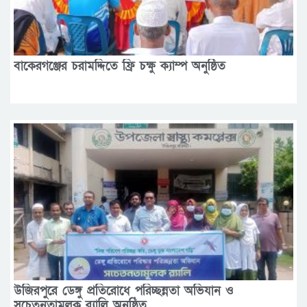
বাকেরগঞ্জের চরামদ্দিতে ফ্রি চক্ষু ক্যাম্প অনুষ্ঠিত
উজিরপুরে ডেঙ্গু প্রতিরোধে পরিচ্ছন্নতা অভিযান ও
সচেতনতামূলক র‍্যালি অনুষ্ঠিত