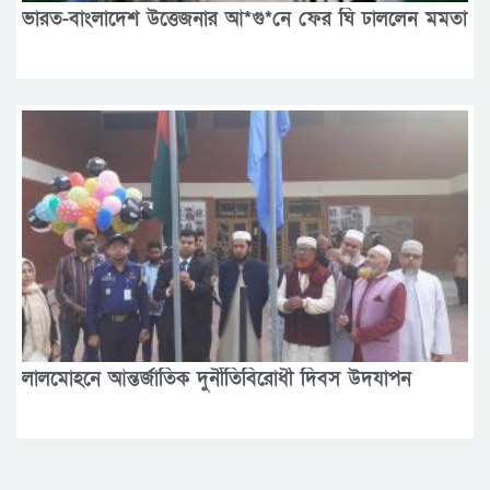
ভারত-বাংলাদেশ উত্তেজনার আ*গু*নে ফের ঘি ঢাললেন মমতা
লালমোহনে আন্তর্জাতিক দুর্নীতিবিরোধী দিবস উদযাপন